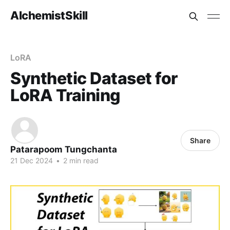
AlchemistSkill
LoRA
Synthetic Dataset for
LoRA Training
Share
Patarapoom Tungchanta
21 Dec 2024
•
2 min read